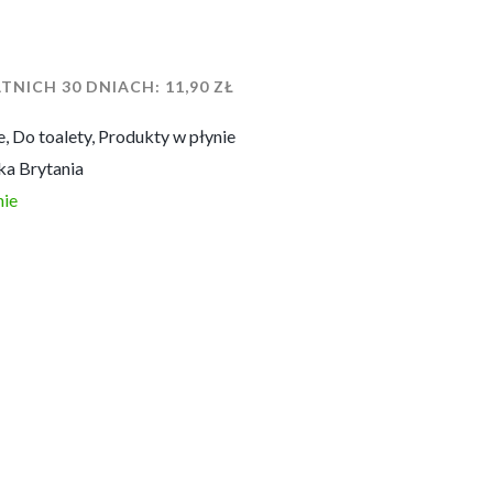
TNICH 30 DNIACH:
11,90
ZŁ
e
,
Do toalety
,
Produkty w płynie
ka Brytania
ie