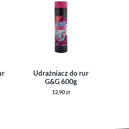
ur
Udrażniacz do rur
G&G 600g
12,90
zł