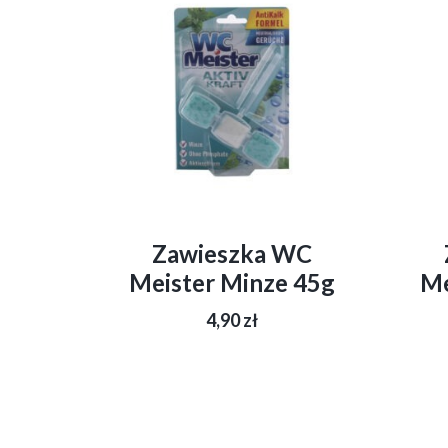
Zawieszka WC
Meister Minze 45g
Me
4,90
zł