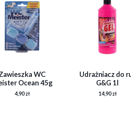
Zawieszka WC
Udrażniacz do r
ister Ocean 45g
G&G 1l
4,90
zł
14,90
zł