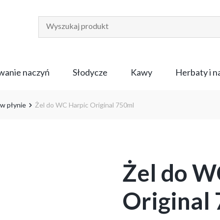
anie naczyń
Słodycze
Kawy
Herbaty i 
w płynie
Żel do WC Harpic Original 750ml
Żel do W
Original