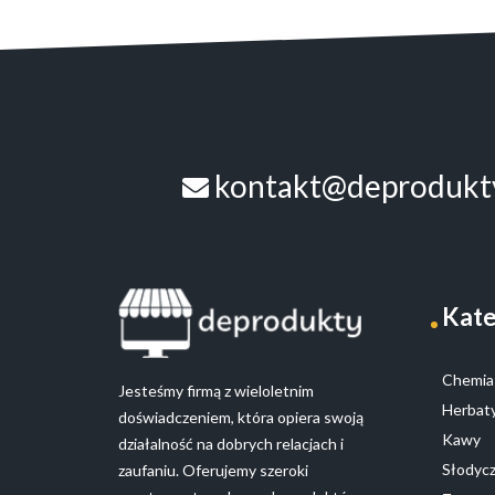
Opcje
można
wybrać
na
stronie
produktu
kontakt@deprodukty
Kate
Chemia 
Jesteśmy firmą z wieloletnim
Herbaty
doświadczeniem, która opiera swoją
Kawy
działalność na dobrych relacjach i
Słodyc
zaufaniu. Oferujemy szeroki