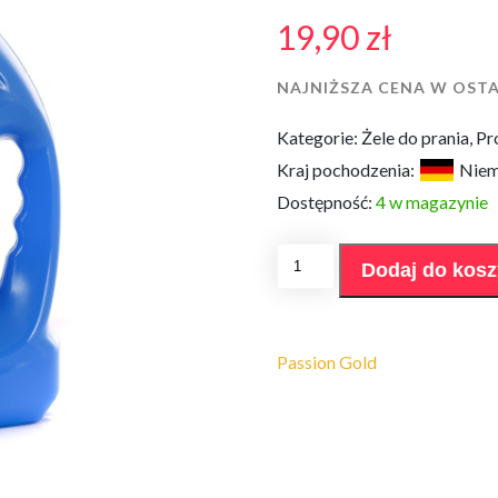
19,90
zł
NAJNIŻSZA CENA W OSTA
Kategorie:
Żele do prania
,
Pr
Kraj pochodzenia:
Nie
Dostępność:
4 w magazynie
ilość
Dodaj do kos
Żel
Passion
Gold
Universal
2L
Passion Gold