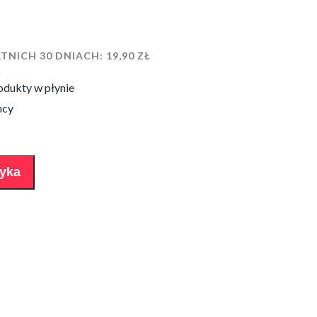
TNICH 30 DNIACH:
19,90
ZŁ
odukty w płynie
mcy
zyka