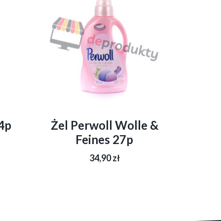
24p
Żel Perwoll Wolle &
Feines 27p
34,90
zł