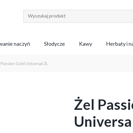
anie naczyń
Słodycze
Kawy
Herbaty i 
 Passion Gold Universal 2L
Żel Pass
Universa