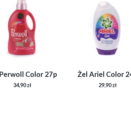
 Perwoll Color 27p
Żel Ariel Color 
34,90
zł
29,90
zł